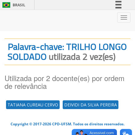
BRASIL
Simplifique!
Nave
Comunica BR
Participe
Acesso à informação
Palavra-chave: TRILHO LONGO
Legislação
SOLDADO
utilizada 2 vez(es)
Canais
Utilizada por 2 docente(es) por ordem
de relevância
TATIANA CUREAU CERVO
DEIVIDI DA SILVA PEREIRA
Copyright © 2017-2026 CPD-UFSM. Todos os direitos reservados.