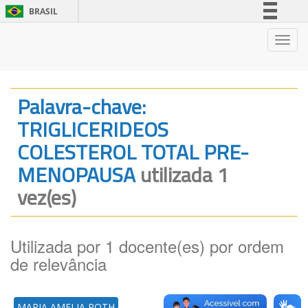
BRASIL
Simplifique!
Nave
Comunica BR
Participe
Acesso à informação
Palavra-chave:
Legislação
TRIGLICERIDEOS
Canais
COLESTEROL TOTAL PRE-
MENOPAUSA
utilizada 1
vez(es)
Utilizada por 1 docente(es) por ordem
de relevância
MARIA AMELIA ROTH