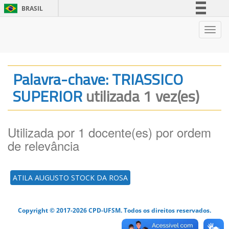
BRASIL
Simplifique!
Nave
Comunica BR
Participe
Acesso à informação
Palavra-chave: TRIASSICO
Legislação
SUPERIOR
utilizada 1 vez(es)
Canais
Utilizada por 1 docente(es) por ordem
de relevância
ATILA AUGUSTO STOCK DA ROSA
Copyright © 2017-2026 CPD-UFSM. Todos os direitos reservados.