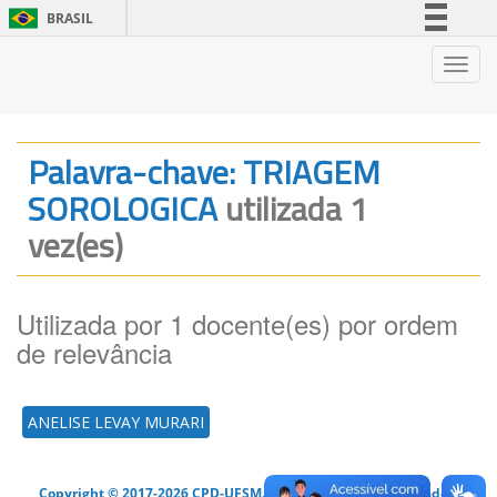
BRASIL
Simplifique!
Nave
Comunica BR
Participe
Acesso à informação
Palavra-chave: TRIAGEM
Legislação
SOROLOGICA
utilizada 1
Canais
vez(es)
Utilizada por 1 docente(es) por ordem
de relevância
ANELISE LEVAY MURARI
Copyright © 2017-2026 CPD-UFSM. Todos os direitos reservados.