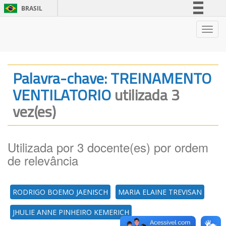
BRASIL
Simplifique!
Nave
Comunica BR
Participe
Acesso à informação
Palavra-chave: TREINAMENTO
Legislação
VENTILATORIO
utilizada 3
Canais
vez(es)
Utilizada por 3 docente(es) por ordem
de relevância
RODRIGO BOEMO JAENISCH
MARIA ELAINE TREVISAN
JHULIE ANNE PINHEIRO KEMERICH