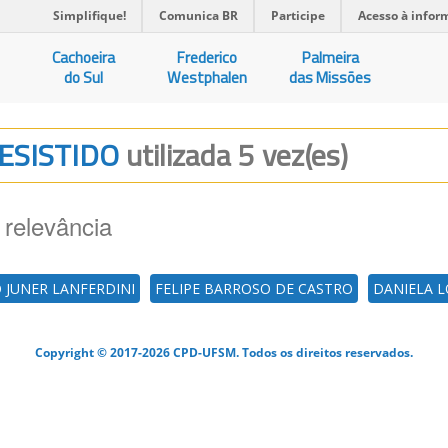
Simplifique!
Comunica BR
Participe
Acesso à infor
Cachoeira
Frederico
Palmeira
do Sul
Westphalen
das Missões
RESISTIDO
utilizada 5 vez(es)
 relevância
 JUNER LANFERDINI
FELIPE BARROSO DE CASTRO
DANIELA 
Copyright © 2017-2026 CPD-UFSM. Todos os direitos reservados.