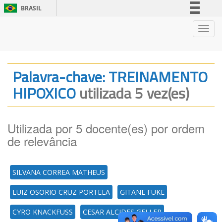
BRASIL
Simplifique!
Nave
Comunica BR
Participe
Acesso à informação
Palavra-chave: TREINAMENTO
Legislação
HIPOXICO
utilizada 5 vez(es)
Canais
Utilizada por 5 docente(es) por ordem
de relevância
SILVANA CORREA MATHEUS
LUIZ OSORIO CRUZ PORTELA
GITANE FUKE
CYRO KNACKFUSS
CESAR ALCIDES GELLER