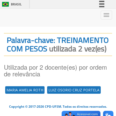
BRASIL
Simplifique!
Nave
Comunica BR
Participe
Acesso à informação
Palavra-chave: TREINAMENTO
Legislação
COM PESOS
utilizada 2 vez(es)
Canais
Utilizada por 2 docente(es) por ordem
de relevância
MARIA AMELIA ROTH
LUIZ OSORIO CRUZ PORTELA
Copyright © 2017-2026 CPD-UFSM. Todos os direitos reservados.