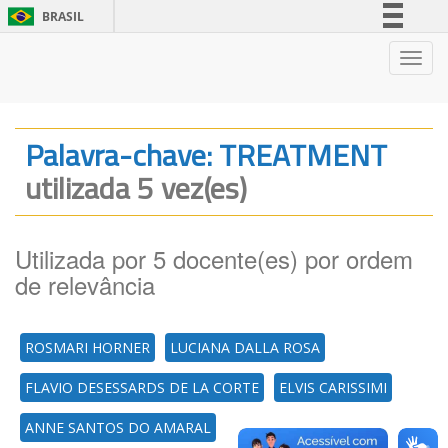
BRASIL
Simplifique!
Nave
Comunica BR
Participe
Acesso à informação
Palavra-chave: TREATMENT
Legislação
utilizada 5 vez(es)
Canais
Utilizada por 5 docente(es) por ordem
de relevância
ROSMARI HORNER
LUCIANA DALLA ROSA
FLAVIO DESESSARDS DE LA CORTE
ELVIS CARISSIMI
ANNE SANTOS DO AMARAL