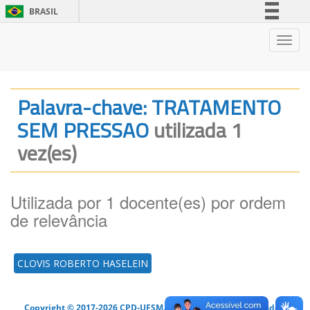
BRASIL
Simplifique!
Nave
Comunica BR
Participe
Acesso à informação
Palavra-chave: TRATAMENTO
Legislação
SEM PRESSAO
utilizada 1
Canais
vez(es)
Utilizada por 1 docente(es) por ordem
de relevância
CLOVIS ROBERTO HASELEIN
Copyright © 2017-2026 CPD-UFSM. Todos os direitos reservados.