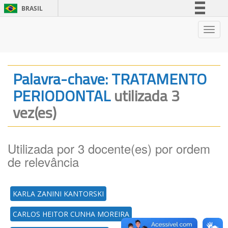
BRASIL
Simplifique!
Nave
Comunica BR
Participe
Acesso à informação
Palavra-chave: TRATAMENTO
Legislação
PERIODONTAL
utilizada 3
Canais
vez(es)
Utilizada por 3 docente(es) por ordem
de relevância
KARLA ZANINI KANTORSKI
CARLOS HEITOR CUNHA MOREIRA