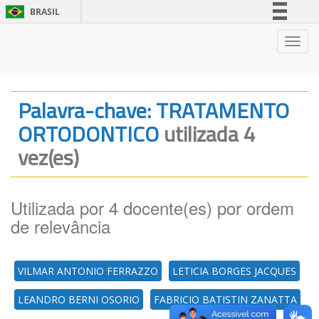
BRASIL
Simplifique!
Nave
Comunica BR
Participe
Acesso à informação
Palavra-chave: TRATAMENTO
Legislação
ORTODONTICO
utilizada 4
Canais
vez(es)
Utilizada por 4 docente(es) por ordem
de relevância
VILMAR ANTONIO FERRAZZO
LETICIA BORGES JACQUES
LEANDRO BERNI OSORIO
FABRICIO BATISTIN ZANATTA