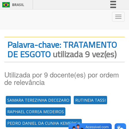
BRASIL
Simplifique!
Nave
Comunica BR
Participe
Acesso à informação
Palavra-chave: TRATAMENTO
Legislação
DE ESGOTO
utilizada 9 vez(es)
Canais
Utilizada por 9 docente(es) por ordem
de relevância
SAMARA TEREZINHA DECEZARO
RUTINEIA TASSI
RAPHAEL CORREA MEDEIROS
PEDRO DANIEL DA CUNHA KEMERICH