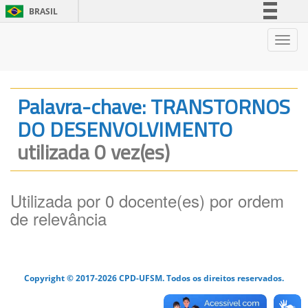
BRASIL
Simplifique!
Nave
Comunica BR
Participe
Acesso à informação
Palavra-chave: TRANSTORNOS
Legislação
DO DESENVOLVIMENTO
Canais
utilizada 0 vez(es)
Utilizada por 0 docente(es) por ordem
de relevância
Copyright © 2017-2026 CPD-UFSM. Todos os direitos reservados.