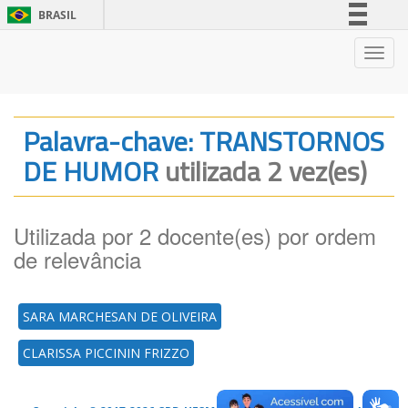
BRASIL
Simplifique!
Nave
Comunica BR
Participe
Acesso à informação
Palavra-chave: TRANSTORNOS
Legislação
DE HUMOR
utilizada 2 vez(es)
Canais
Utilizada por 2 docente(es) por ordem
de relevância
SARA MARCHESAN DE OLIVEIRA
CLARISSA PICCININ FRIZZO