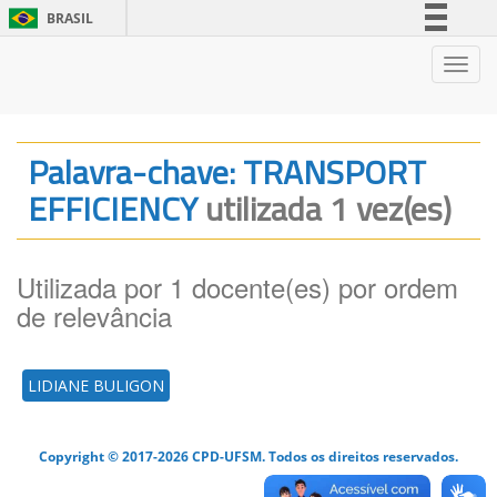
BRASIL
Simplifique!
Nave
Comunica BR
Participe
Acesso à informação
Palavra-chave: TRANSPORT
Legislação
EFFICIENCY
utilizada 1 vez(es)
Canais
Utilizada por 1 docente(es) por ordem
de relevância
LIDIANE BULIGON
Copyright © 2017-2026 CPD-UFSM. Todos os direitos reservados.