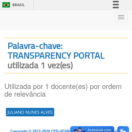
BRASIL
Simplifique!
Nave
Comunica BR
Participe
Acesso à informação
Palavra-chave:
Legislação
TRANSPARENCY PORTAL
Canais
utilizada 1 vez(es)
Utilizada por 1 docente(es) por ordem
de relevância
JULIANO NUNES ALVES
Copyright © 2017-2026 CPD-UFSM. Todos os direitos reservados.