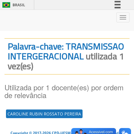
BRASIL
Simplifique!
Nave
Comunica BR
Participe
Acesso à informação
Palavra-chave: TRANSMISSAO
Legislação
INTERGERACIONAL
utilizada 1
Canais
vez(es)
Utilizada por 1 docente(es) por ordem
de relevância
CAROLINE RUBIN ROSSATO PEREIRA
Copyright © 2017-2026 CPD-UFSM. Todos os direitos reservados.