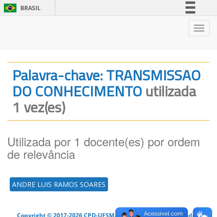
BRASIL
Simplifique!
Nave
Comunica BR
Participe
Acesso à informação
Palavra-chave: TRANSMISSAO
Legislação
DO CONHECIMENTO
utilizada
Canais
1 vez(es)
Utilizada por 1 docente(es) por ordem
de relevância
ANDRE LUIS RAMOS SOARES
Copyright © 2017-2026 CPD-UFSM. Todos os direitos reservados.