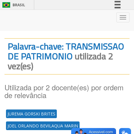
BRASIL
Simplifique!
Nave
Comunica BR
Participe
Acesso à informação
Palavra-chave: TRANSMISSAO
Legislação
DE PATRIMONIO
utilizada 2
Canais
vez(es)
Utilizada por 2 docente(es) por ordem
de relevância
JUREMA GORSKI BRITES
JOEL ORLANDO BEVILAQUA MARIN