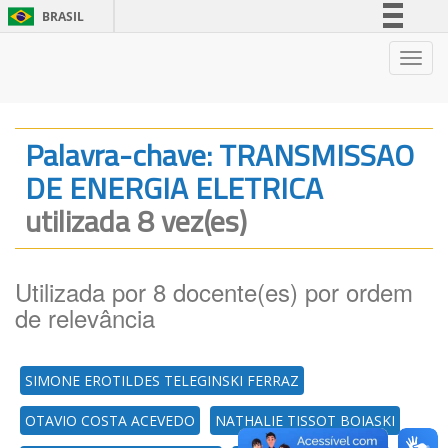
BRASIL
Simplifique!
Nave
Comunica BR
Participe
Acesso à informação
Palavra-chave: TRANSMISSAO
Legislação
DE ENERGIA ELETRICA
Canais
utilizada 8 vez(es)
Utilizada por 8 docente(es) por ordem
de relevância
SIMONE EROTILDES TELEGINSKI FERRAZ
OTAVIO COSTA ACEVEDO
NATHALIE TISSOT BOIASKI