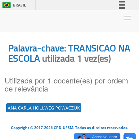
BRASIL
Simplifique!
Nave
Comunica BR
Participe
Acesso à informação
Palavra-chave: TRANSICAO NA
Legislação
ESCOLA
utilizada 1 vez(es)
Canais
Utilizada por 1 docente(es) por ordem
de relevância
ANA CARLA HOLLWEG POWACZUK
Copyright © 2017-2026 CPD-UFSM. Todos os direitos reservados.