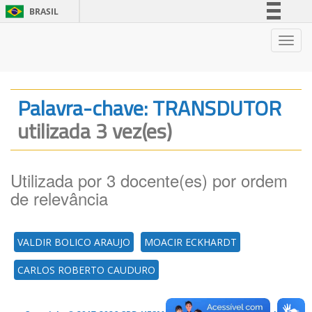
BRASIL
Simplifique!
Nave
Comunica BR
Participe
Acesso à informação
Palavra-chave: TRANSDUTOR
Legislação
utilizada 3 vez(es)
Canais
Utilizada por 3 docente(es) por ordem
de relevância
VALDIR BOLICO ARAUJO
MOACIR ECKHARDT
CARLOS ROBERTO CAUDURO