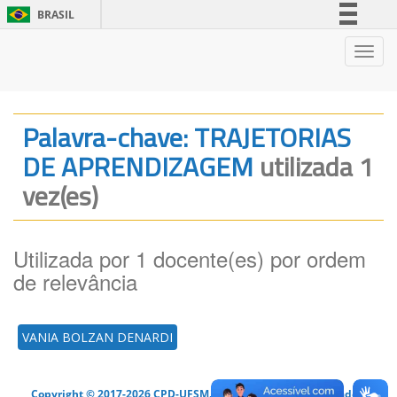
BRASIL
Simplifique!
Nave
Comunica BR
Participe
Acesso à informação
Palavra-chave: TRAJETORIAS
Legislação
DE APRENDIZAGEM
utilizada 1
Canais
vez(es)
Utilizada por 1 docente(es) por ordem
de relevância
VANIA BOLZAN DENARDI
Copyright © 2017-2026 CPD-UFSM. Todos os direitos reservados.