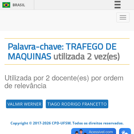
BRASIL
Simplifique!
Nave
Comunica BR
Participe
Acesso à informação
Palavra-chave: TRAFEGO DE
Legislação
MAQUINAS
utilizada 2 vez(es)
Canais
Utilizada por 2 docente(es) por ordem
de relevância
VALMIR WERNER
TIAGO RODRIGO FRANCETTO
Copyright © 2017-2026 CPD-UFSM. Todos os direitos reservados.