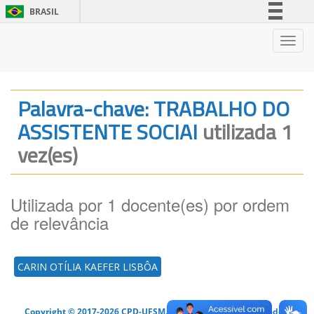
BRASIL
Simplifique!
Nave
Comunica BR
Participe
Acesso à informação
Palavra-chave: TRABALHO DO
Legislação
ASSISTENTE SOCIAI
utilizada 1
Canais
vez(es)
Utilizada por 1 docente(es) por ordem
de relevância
CARIN OTÍLIA KAEFER LISBÔA
Copyright © 2017-2026 CPD-UFSM. Todos os direitos reservados.