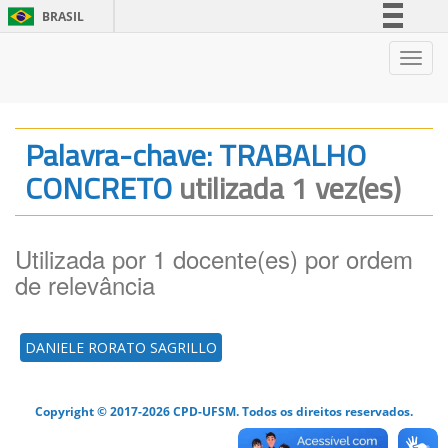
BRASIL
Simplifique!
Nave
Comunica BR
Participe
Acesso à informação
Palavra-chave: TRABALHO
Legislação
CONCRETO
utilizada 1 vez(es)
Canais
Utilizada por 1 docente(es) por ordem
de relevância
DANIELE RORATO SAGRILLO
Copyright © 2017-2026 CPD-UFSM. Todos os direitos reservados.