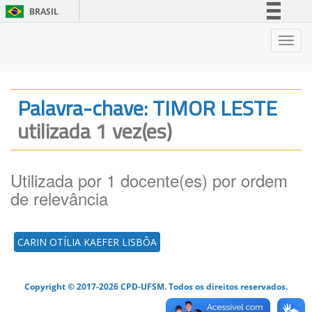
BRASIL
Simplifique!
Nave
Comunica BR
Participe
Acesso à informação
Palavra-chave: TIMOR LESTE
Legislação
utilizada 1 vez(es)
Canais
Utilizada por 1 docente(es) por ordem
de relevância
CARIN OTÍLIA KAEFER LISBÔA
Copyright © 2017-2026 CPD-UFSM. Todos os direitos reservados.