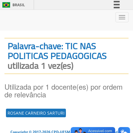
BRASIL
Simplifique!
Nave
Comunica BR
Participe
Acesso à informação
Palavra-chave: TIC NAS
Legislação
POLITICAS PEDAGOGICAS
Canais
utilizada 1 vez(es)
Utilizada por 1 docente(es) por ordem
de relevância
ROSANE CARNEIRO SARTURI
Copyright © 2017-2026 CPD-UFSM. Todos os direitos reservados.