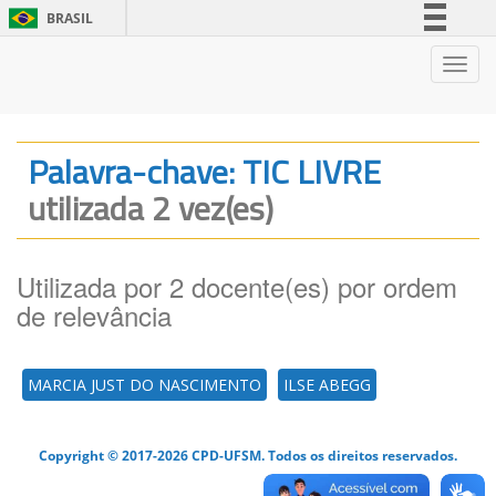
BRASIL
Simplifique!
Nave
Comunica BR
Participe
Acesso à informação
Palavra-chave: TIC LIVRE
Legislação
utilizada 2 vez(es)
Canais
Utilizada por 2 docente(es) por ordem
de relevância
MARCIA JUST DO NASCIMENTO
ILSE ABEGG
Copyright © 2017-2026 CPD-UFSM. Todos os direitos reservados.