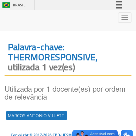
BRASIL
Simplifique!
Nave
Comunica BR
Participe
Acesso à informação
Palavra-chave:
Legislação
THERMORESPONSIVE,
Canais
utilizada 1 vez(es)
Utilizada por 1 docente(es) por ordem
de relevância
MARCOS ANTONIO VILLETTI
Copyright © 2017-2026 CPD-UFSM. Todos os direitos reservados.