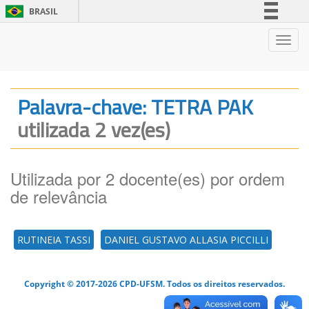
BRASIL
Simplifique!
Nave
Comunica BR
Participe
Acesso à informação
Palavra-chave: TETRA PAK
Legislação
utilizada 2 vez(es)
Canais
Utilizada por 2 docente(es) por ordem
de relevância
RUTINEIA TASSI
DANIEL GUSTAVO ALLASIA PICCILLI
Copyright © 2017-2026 CPD-UFSM. Todos os direitos reservados.