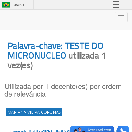
BRASIL
Simplifique!
Nave
Comunica BR
Participe
Acesso à informação
Palavra-chave: TESTE DO
Legislação
MICRONUCLEO
utilizada 1
Canais
vez(es)
Utilizada por 1 docente(es) por ordem
de relevância
MARIANA VIEIRA CORONAS
Copyright © 2017-2026 CPD-UFSM. Todos os direitos reservados.