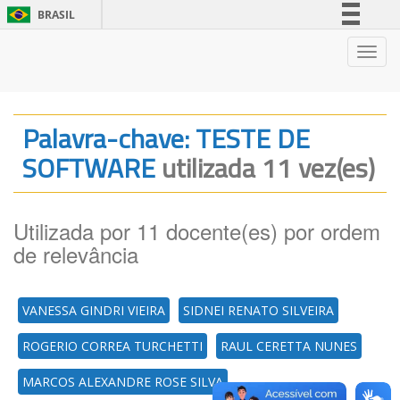
BRASIL
Simplifique!
Nave
Comunica BR
Participe
Acesso à informação
Palavra-chave: TESTE DE
Legislação
SOFTWARE
utilizada 11 vez(es)
Canais
Utilizada por 11 docente(es) por ordem
de relevância
VANESSA GINDRI VIEIRA
SIDNEI RENATO SILVEIRA
ROGERIO CORREA TURCHETTI
RAUL CERETTA NUNES
MARCOS ALEXANDRE ROSE SILVA