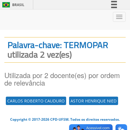
BRASIL
Simplifique!
Nave
Comunica BR
Participe
Acesso à informação
Palavra-chave: TERMOPAR
Legislação
utilizada 2 vez(es)
Canais
Utilizada por 2 docente(es) por ordem
de relevância
CARLOS ROBERTO CAUDURO
ASTOR HENRIQUE NIED
Copyright © 2017-2026 CPD-UFSM. Todos os direitos reservados.