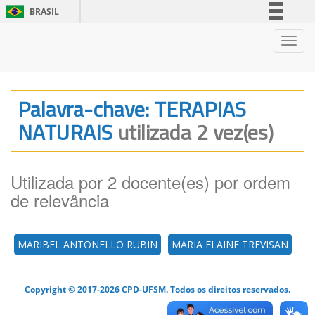
BRASIL
Simplifique!
Nave
Comunica BR
Participe
Acesso à informação
Palavra-chave: TERAPIAS
Legislação
NATURAIS
utilizada 2 vez(es)
Canais
Utilizada por 2 docente(es) por ordem
de relevância
MARIBEL ANTONELLO RUBIN
MARIA ELAINE TREVISAN
Copyright © 2017-2026 CPD-UFSM. Todos os direitos reservados.