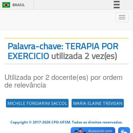
BRASIL
Simplifique!
Nave
Comunica BR
Participe
Acesso à informação
Palavra-chave: TERAPIA POR
Legislação
EXERCICIO
utilizada 2 vez(es)
Canais
Utilizada por 2 docente(es) por ordem
de relevância
MICHELE FORGIARINI SACCOL
MARIA ELAINE TREVISAN
Copyright © 2017-2026 CPD-UFSM. Todos os direitos reservados.