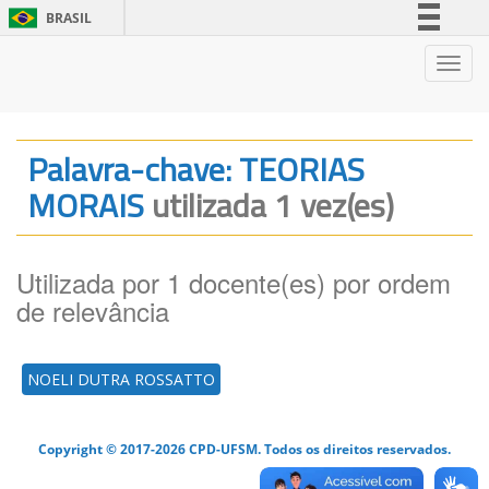
BRASIL
Simplifique!
Nave
Comunica BR
Participe
Acesso à informação
Palavra-chave: TEORIAS
Legislação
MORAIS
utilizada 1 vez(es)
Canais
Utilizada por 1 docente(es) por ordem
de relevância
NOELI DUTRA ROSSATTO
Copyright © 2017-2026 CPD-UFSM. Todos os direitos reservados.