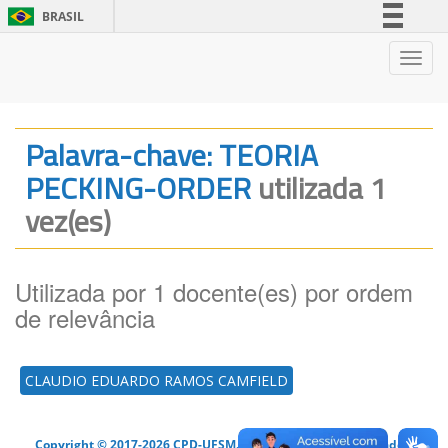
BRASIL
Simplifique!
Nave
Comunica BR
Participe
Acesso à informação
Palavra-chave: TEORIA
Legislação
PECKING-ORDER
utilizada 1
Canais
vez(es)
Utilizada por 1 docente(es) por ordem
de relevância
CLAUDIO EDUARDO RAMOS CAMFIELD
Copyright © 2017-2026 CPD-UFSM. Todos os direitos reservados.