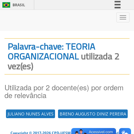
BRASIL
Simplifique!
Nave
Comunica BR
Participe
Acesso à informação
Palavra-chave: TEORIA
Legislação
ORGANIZACIONAL
utilizada 2
Canais
vez(es)
Utilizada por 2 docente(es) por ordem
de relevância
JULIANO NUNES ALVES
BRENO AUGUSTO DINIZ PEREIRA
Copyright © 2017-2026 CPD-UFSM. Todos os direitos reservados.