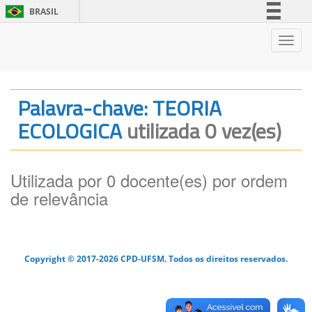
BRASIL
Simplifique!
Nave
Comunica BR
Participe
Acesso à informação
Palavra-chave: TEORIA
Legislação
ECOLOGICA
utilizada 0 vez(es)
Canais
Utilizada por 0 docente(es) por ordem
de relevância
Copyright © 2017-2026 CPD-UFSM. Todos os direitos reservados.