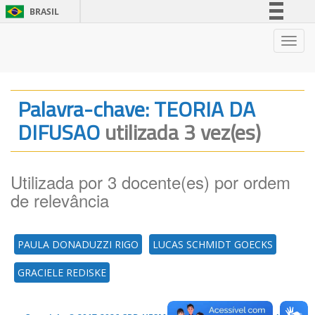
BRASIL
Simplifique!
Nave
Comunica BR
Participe
Acesso à informação
Palavra-chave: TEORIA DA
Legislação
DIFUSAO
utilizada 3 vez(es)
Canais
Utilizada por 3 docente(es) por ordem
de relevância
PAULA DONADUZZI RIGO
LUCAS SCHMIDT GOECKS
GRACIELE REDISKE