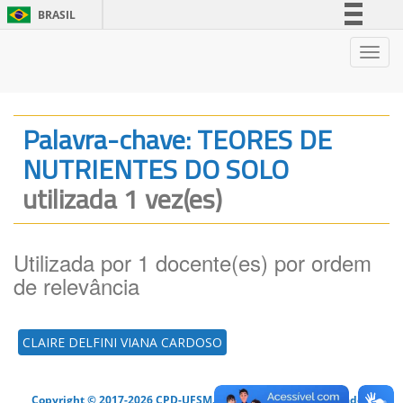
BRASIL
Simplifique!
Nave
Comunica BR
Participe
Acesso à informação
Palavra-chave: TEORES DE
Legislação
NUTRIENTES DO SOLO
Canais
utilizada 1 vez(es)
Utilizada por 1 docente(es) por ordem
de relevância
CLAIRE DELFINI VIANA CARDOSO
Copyright © 2017-2026 CPD-UFSM. Todos os direitos reservados.