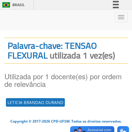
BRASIL
Simplifique!
Nave
Comunica BR
Participe
Acesso à informação
Palavra-chave: TENSAO
Legislação
FLEXURAL
utilizada 1 vez(es)
Canais
Utilizada por 1 docente(es) por ordem
de relevância
LETICIA BRANDAO DURAND
Copyright © 2017-2026 CPD-UFSM. Todos os direitos reservados.