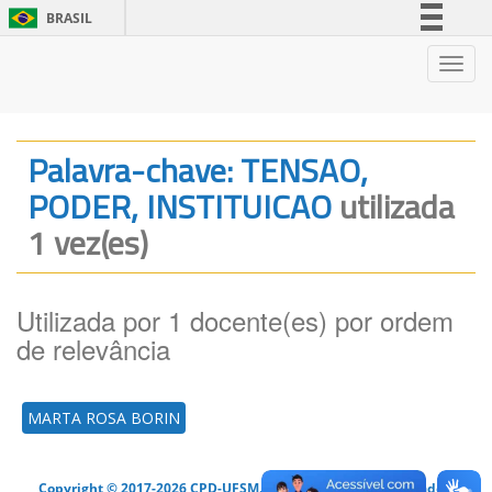
BRASIL
Simplifique!
Nave
Comunica BR
Participe
Acesso à informação
Palavra-chave: TENSAO,
Legislação
PODER, INSTITUICAO
utilizada
Canais
1 vez(es)
Utilizada por 1 docente(es) por ordem
de relevância
MARTA ROSA BORIN
Copyright © 2017-2026 CPD-UFSM. Todos os direitos reservados.