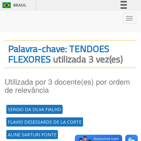
BRASIL
Simplifique!
Nave
Comunica BR
Participe
Acesso à informação
Palavra-chave: TENDOES
Legislação
FLEXORES
utilizada 3 vez(es)
Canais
Utilizada por 3 docente(es) por ordem
de relevância
SERGIO DA SILVA FIALHO
FLAVIO DESESSARDS DE LA CORTE
ALINE SARTURI PONTE