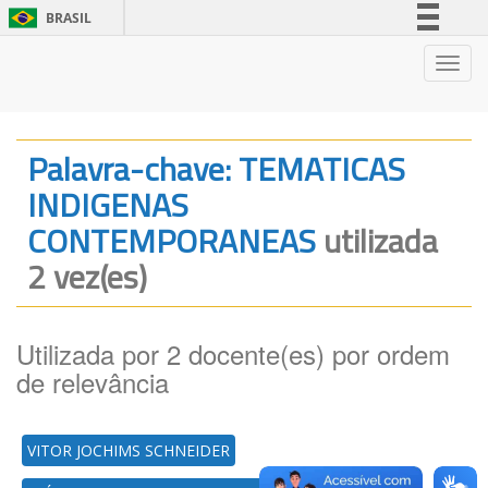
BRASIL
Simplifique!
Nave
Comunica BR
Participe
Acesso à informação
Palavra-chave: TEMATICAS
Legislação
INDIGENAS
Canais
CONTEMPORANEAS
utilizada
2 vez(es)
Utilizada por 2 docente(es) por ordem
de relevância
VITOR JOCHIMS SCHNEIDER