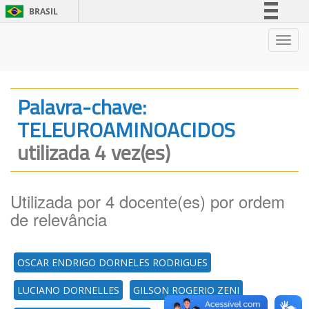
BRASIL
Simplifique!
Nave
Comunica BR
Participe
Acesso à informação
Palavra-chave:
Legislação
TELEUROAMINOACIDOS
Canais
utilizada 4 vez(es)
Utilizada por 4 docente(es) por ordem
de relevância
OSCAR ENDRIGO DORNELES RODRIGUES
LUCIANO DORNELLES
GILSON ROGERIO ZENI