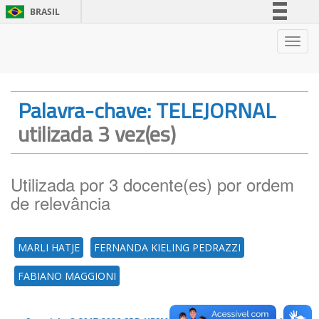
BRASIL
Simplifique!
Nave
Comunica BR
Participe
Acesso à informação
Palavra-chave: TELEJORNAL
Legislação
utilizada 3 vez(es)
Canais
Utilizada por 3 docente(es) por ordem
de relevância
MARLI HATJE
FERNANDA KIELING PEDRAZZI
FABIANO MAGGIONI