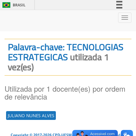
BRASIL
Simplifique!
Nave
Comunica BR
Participe
Acesso à informação
Palavra-chave: TECNOLOGIAS
Legislação
ESTRATEGICAS
utilizada 1
Canais
vez(es)
Utilizada por 1 docente(es) por ordem
de relevância
JULIANO NUNES ALVES
Copyright © 2017-2026 CPD-UFSM. Todos os direitos reservados.